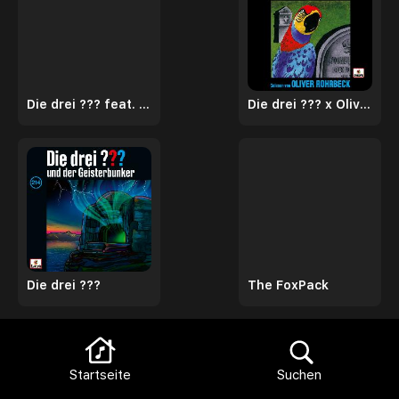
Die drei ??? feat. Henning May
Die drei ??? x Oliver Rohrbeck
Die drei ???
The FoxPack
Startseite
Suchen